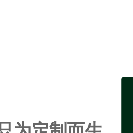
只为定制而生