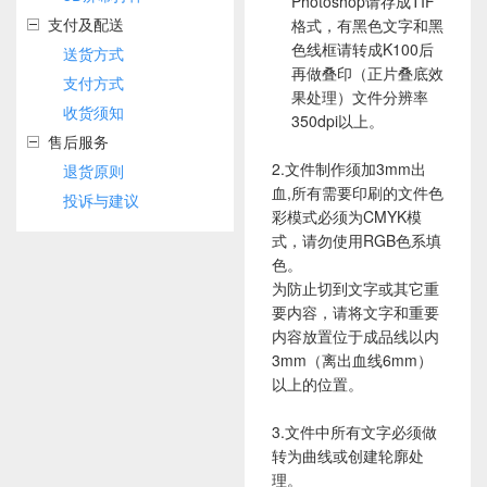
Photoshop请存成TIF
支付及配送
格式，有黑色文字和黑
色线框请转成K100后
送货方式
再做叠印（正片叠底效
支付方式
果处理）文件分辨率
收货须知
350dpi以上。
售后服务
2.文件制作须加3mm出
退货原则
血,所有需要印刷的文件色
投诉与建议
彩模式必须为CMYK模
式，请勿使用RGB色系填
色。
为防止切到文字或其它重
要内容，请将文字和重要
内容放置位于成品线以内
3mm（离出血线6mm）
以上的位置。
3.文件中所有文字必须做
转为曲线或创建轮廓处
理。