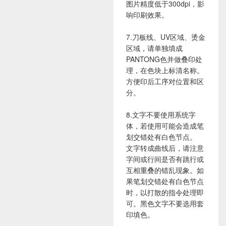
图片精度低于300dpi，影
响印刷效果。
7.刀板线、UV区域、烫金
区域，请单独填成
PANTONG色并做叠印处
理，在色块上标清名称。
方便印后工序对位置和区
分。
8.文字不要使用系统字
体，若使用可能会造成笔
划交错处有白色节点。
文字转成曲线后，请注意
字间或行间是否有跳行或
互相重叠的错乱现象。如
果笔划交错处有白色节点
时，以打散的指令处理即
可。黑色文字不要选用套
印填色。