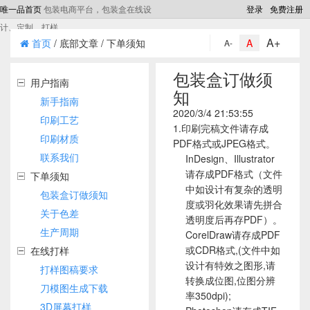
唯一品首页
包装电商平台，包装盒在线设
登录
免费注册
计、定制、打样
A+
首页
/ 底部文章 / 下单须知
A
A-
包装盒订做须
用户指南
知
新手指南
2020/3/4 21:53:55
印刷工艺
1.印刷完稿文件请存成
印刷材质
PDF格式或JPEG格式。
联系我们
InDesign、Illustrator
请存成PDF格式（文件
下单须知
中如设计有复杂的透明
包装盒订做须知
度或羽化效果请先拼合
关于色差
透明度后再存PDF）。
生产周期
CorelDraw请存成PDF
或CDR格式,(文件中如
在线打样
设计有特效之图形,请
打样图稿要求
转换成位图,位图分辨
刀模图生成下载
率350dpi);
3D屏幕打样