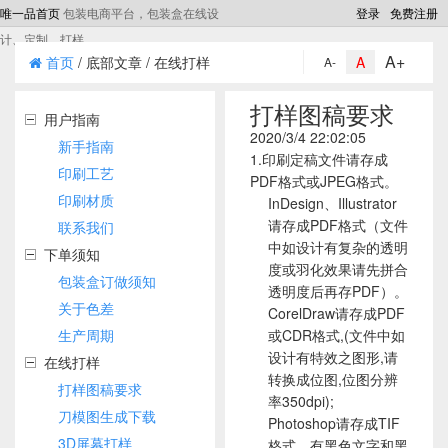
唯一品首页
包装电商平台，包装盒在线设
登录
免费注册
计、定制、打样
A+
首页
/ 底部文章 / 在线打样
A
A-
打样图稿要求
用户指南
2020/3/4 22:02:05
新手指南
1.印刷定稿文件请存成
印刷工艺
PDF格式或JPEG格式。
印刷材质
InDesign、Illustrator
请存成PDF格式（文件
联系我们
中如设计有复杂的透明
下单须知
度或羽化效果请先拼合
包装盒订做须知
透明度后再存PDF）。
关于色差
CorelDraw请存成PDF
生产周期
或CDR格式,(文件中如
设计有特效之图形,请
在线打样
转换成位图,位图分辨
打样图稿要求
率350dpi);
刀模图生成下载
Photoshop请存成TIF
3D屏幕打样
格式，有黑色文字和黑