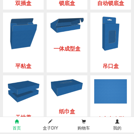
双插盒
锁底盒
自动锁底盒
一体成型盒
吊口盒
平粘盒
纸巾盒
天地盖
自定义盒型
首页
盒子DIY
购物车
我的