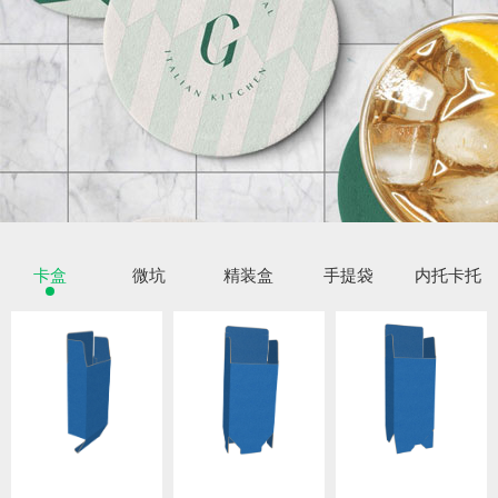
卡盒
微坑
精装盒
手提袋
内托卡托