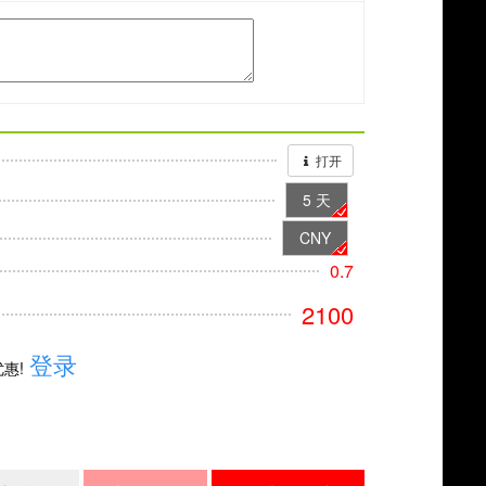
打开
5 天
CNY
0.7
2100
登录
惠!