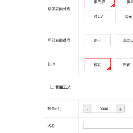
覆光膜
覆
整张表面处理
过UV
磨光
局部表面处理
击凸
局部U
其他
模切
贴窗
背面工艺
-
+
数量(个)
名称