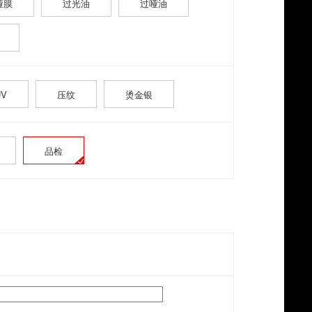
哑膜
过光油
过哑油
V
压纹
烫金银
品检