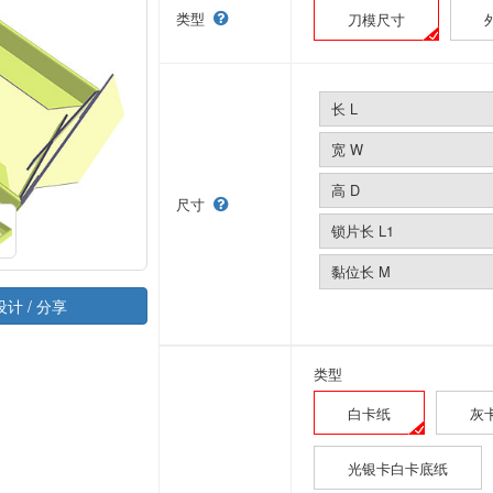
类型
刀模尺寸
长 L
宽 W
高 D
尺寸
锁片长 L1
黏位长 M
设计 / 分享
类型
白卡纸
灰
光银卡白卡底纸