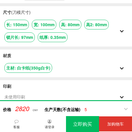
尺寸
(刀模尺寸)
长
:
150mm
宽
:
100mm
高
:
80mm
高2
:
80mm
锁片长
:
97mm
纸厚
:
0.35mm
材质
主材
:
白卡纸(350g白卡)
印刷
未使用印刷
2820
价格
生产天数(不含运输)
5
CNY
工艺
立即购买
加购物车
覆光膜
模切
品检
客服
请登录