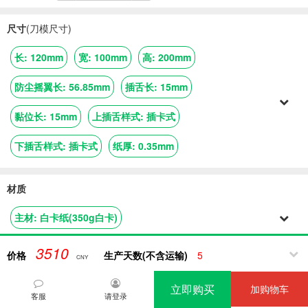
尺寸
(刀模尺寸)
长
:
120mm
宽
:
100mm
高
:
200mm
防尘摇翼长
:
56.85mm
插舌长
:
15mm
黏位长
:
15mm
上插舌样式
:
插卡式
下插舌样式
:
插卡式
纸厚
:
0.35mm
材质
主材
:
白卡纸(350g白卡)
3510
价格
生产天数(不含运输)
5
印刷
CNY
未使用印刷
立即购买
加购物车
客服
请登录