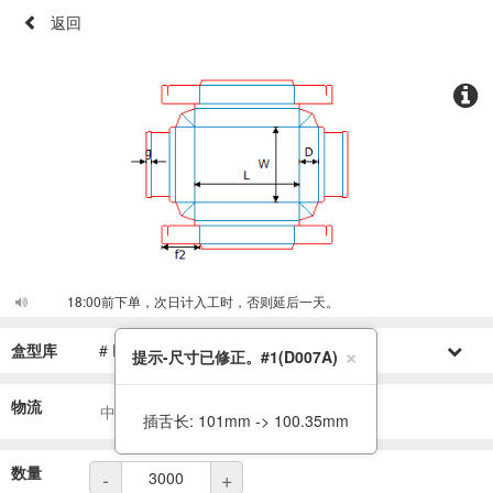
返回
18:00前下单，次日计入工时，否则延后一天。
×
盒型库
# D007A
提示-尺寸已修正。#1(D007A)
物流
中国 北京市 昌平区
插舌长: 101mm -> 100.35mm
数量
-
+