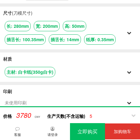
尺寸
(刀模尺寸)
长
:
280mm
宽
:
200mm
高
:
50mm
插舌长
:
100.35mm
插舌长
:
14mm
纸厚
:
0.35mm
材质
主材
:
白卡纸(350g白卡)
印刷
未使用印刷
3780
价格
生产天数(不含运输)
5
CNY
工艺
立即购买
加购物车
覆光膜
模切
品检
客服
请登录