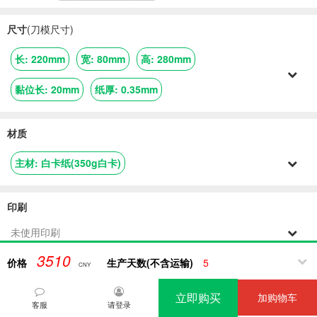
尺寸
(刀模尺寸)
长
:
220mm
宽
:
80mm
高
:
280mm
黏位长
:
20mm
纸厚
:
0.35mm
材质
主材
:
白卡纸(350g白卡)
印刷
未使用印刷
3510
价格
生产天数(不含运输)
5
CNY
工艺
立即购买
加购物车
覆光膜
模切
粘盒
品检
客服
请登录