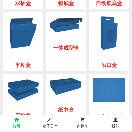
双插盒
锁底盒
自动锁底盒
一体成型盒
吊口盒
平粘盒
纸巾盒
天地盖
自定义盒型
首页
盒子DIY
购物车
我的