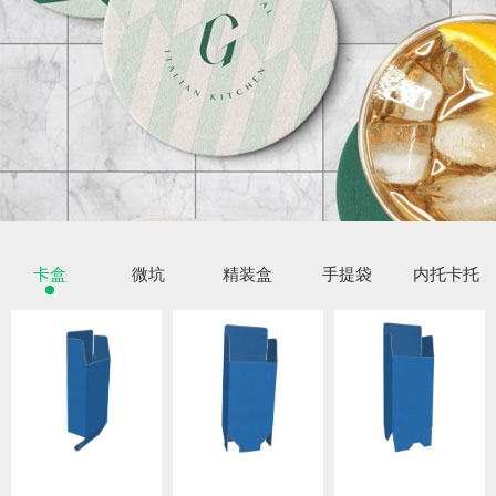
卡盒
微坑
精装盒
手提袋
内托卡托