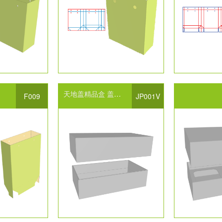
天地盖精品盒
盖到底
V槽设计
F009
JP001V