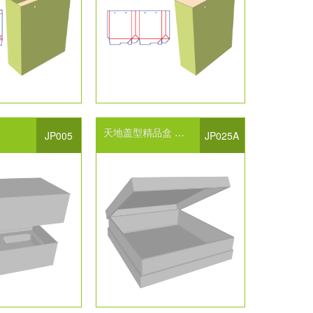
天地盖型精品盒
对口开天地盖
中间间隔缝隙
JP005
JP025A