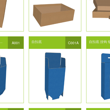
设计
化妆品包装
自扣底
化妆品包装设计
包装盒结构
包装设计
自扣底
挂钩
A001
C001A