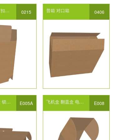
扣底
包装纸箱设计
普箱
对口箱
0215
0406
盒
锁扣
礼盒包装设计
国际标准箱型
飞机盒
翻盖盒
包装盒设计
电子配件包装
快递包装盒设计
0
E005A
E008